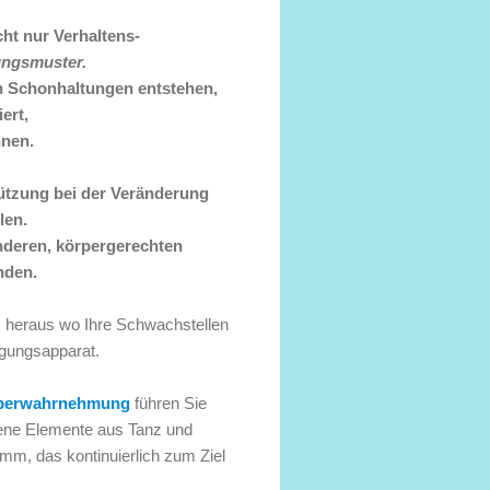
ht nur Verhaltens-
ngsmuster.
n Schonhaltungen entstehen,
ert,
nnen.
ützung bei der Veränderung
len.
nderen, körpergerechten
nden.
 heraus wo Ihre Schwachstellen
gungsapparat.
perwahrnehmung
führen Sie
dene Elemente aus Tanz und
mm, das kontinuierlich zum Ziel