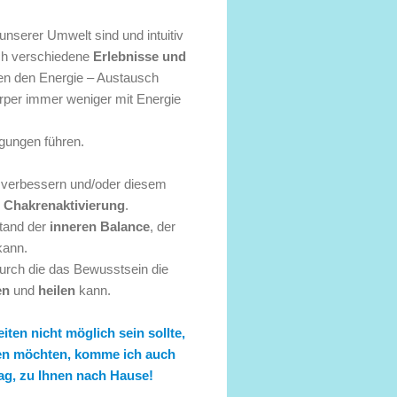
unserer Umwelt sind und intuitiv
ch verschiedene
Erlebnisse und
en den Energie – Austausch
örper immer weniger mit Energie
gungen führen.
u verbessern und/oder diesem
ne Chakrenaktivierung
.
stand der
inneren Balance
, der
kann.
urch die das Bewusstsein die
en
und
heilen
kann.
en nicht möglich sein sollte,
sen möchten, komme ich auch
ag, zu Ihnen nach Hause!