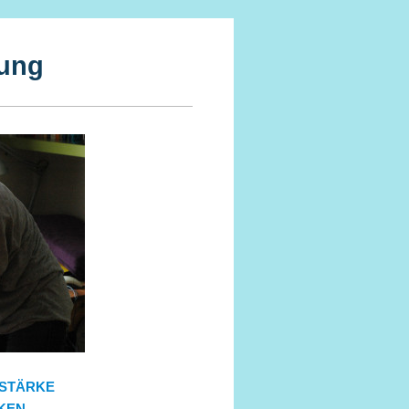
rung
 STÄRKE
KEN