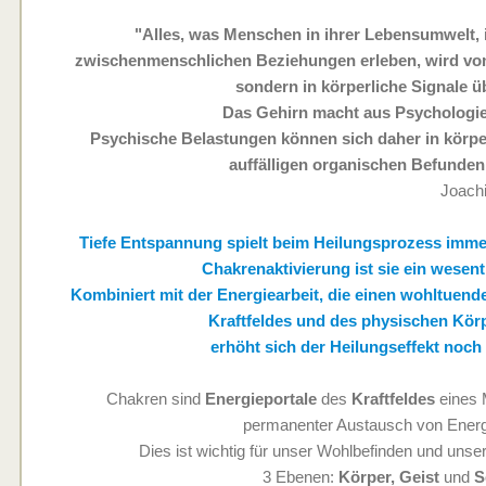
"Alles, was Menschen in ihrer Lebensumwelt, 
zwischenmenschlichen Beziehungen erleben, wird vom 
sondern in körperliche Signale ü
Das Gehirn macht aus Psychologie
Psychische Belastungen können sich daher in körp
auffälligen organischen Befunden
Joachi
Tiefe Entspannung spielt beim Heilungsprozess immer 
Chakrenaktivierung ist sie ein wesentl
Kombiniert mit der Energiearbeit, die einen wohltuend
Kraftfeldes und des physischen Körp
erhöht sich der Heilungseffekt noch
Chakren sind
Energieportale
des
Kraftfeldes
eines 
permanenter Austausch von Energi
Dies ist wichtig für unser Wohlbefinden und unse
3 Ebenen:
Körper, Geist
und
S