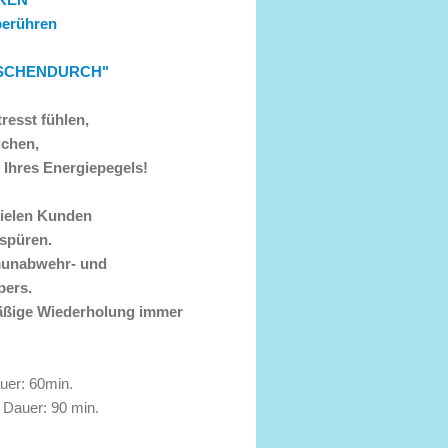
berühren
ISCHENDURCH"
resst fühlen,
chen,
Ihres Energiepegels!
vielen Kunden
spüren.
mmunabwehr- und
pers.
mäßige Wiederholung immer
er: 60min.
Dauer: 90 min.